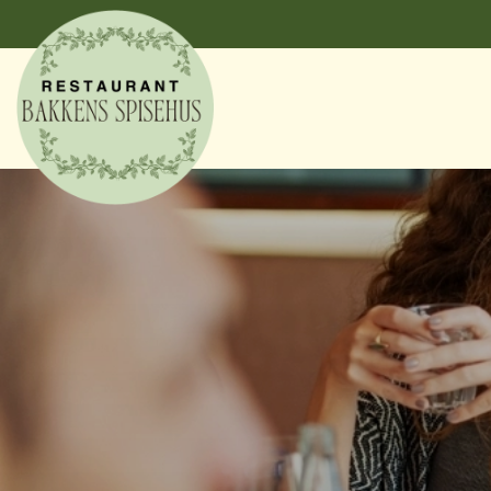
Gå
til
hovedindhold