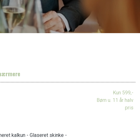
 nærmere
Kun 599,-
Børn u. 11 år halv
pris
eret kalkun - Glaseret skinke -