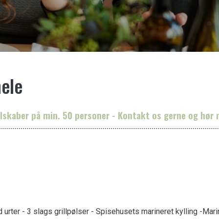
hele
selskaber på min. 50 personer - Kontakt os gerne og hør
rter - 3 slags grillpølser - Spisehusets marineret kylling -Marin