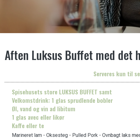
Aften Luksus Buffet med det 
Serveres kun til 
Spisehusets store LUKSUS BUFFET samt
Velkomstdrink: 1 glas sprudlende bobler
Øl, vand og vin ad libitum
1 glas avec eller likør
Kaffe eller te
Marineret lam - Oksesteg - Pulled Pork - Ovnbagt laks med u