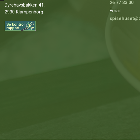
26 77 33 00
Dyrehavsbakken 41,
Email:
2930 Klampenborg
spisehuset@
Copyright © 2026 - Bakkens Spisehus
, CVR 43958119
|
Privatlivspolitik
|
Cookiepolit