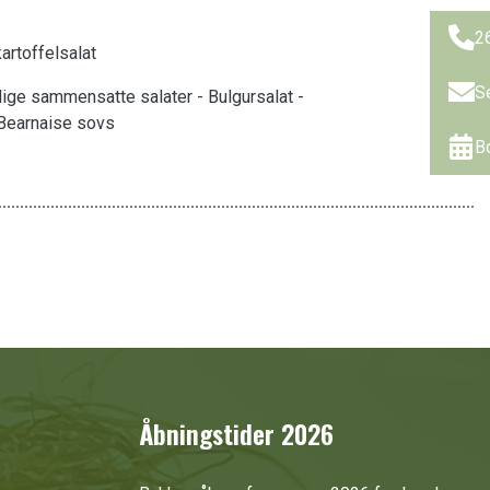
2
artoffelsalat
S
ige sammensatte salater - Bulgursalat -
 Bearnaise sovs
B
Åbningstider 2026