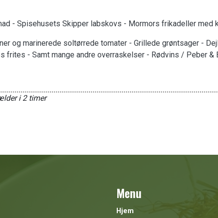
mad - Spisehusets Skipper labskovs - Mormors frikadeller med k
r og marinerede soltørrede tomater - Grillede grøntsager - Dejl
s frites - Samt mange andre overraskelser - Rødvins / Peber &
lder i 2 timer
Menu
Hjem