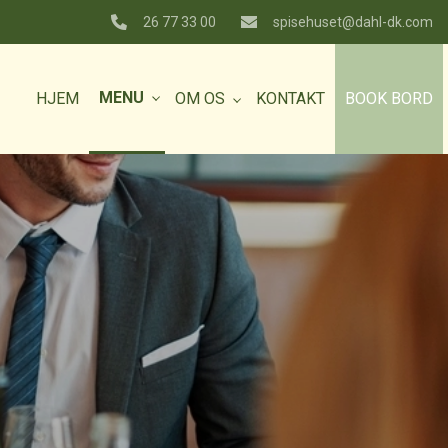
26 77 33 00
spisehuset@dahl-dk.com
MENU
HJEM
OM OS
KONTAKT
BOOK BORD