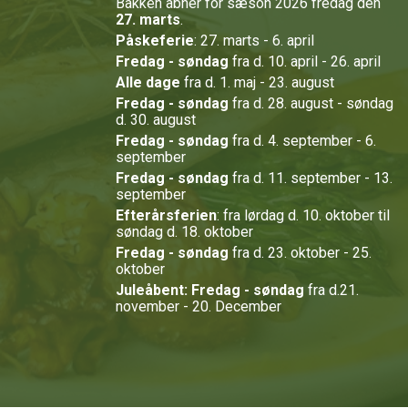
Bakken åbner for sæson 2026 fredag den
27. marts
.
Påskeferie
: 27. marts - 6. april
Fredag - søndag
fra d. 10. april - 26. april
Alle dage
fra d. 1. maj - 23. august
Fredag - søndag
fra d. 28. august - søndag
d. 30. august
Fredag - søndag
fra d. 4. september - 6.
september
Fredag - søndag
fra d. 11. september - 13.
september
Efterårsferien
: fra lørdag d. 10. oktober til
søndag d. 18. oktober
Fredag - søndag
fra d. 23. oktober - 25.
oktober
Juleåbent: Fredag - søndag
fra d.21.
november - 20. December